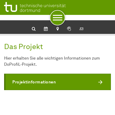
Zur Navigation
Zum Schnellzugriff
Zum Fuß der Seite mit weiteren Services
Zum Inhalt
Zur Startseite
Das Projekt
Hier erhalten Sie alle wichtigen Informationen zum
DoProfiL-Projekt.
Projektinformationen