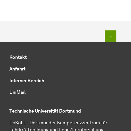
Zum Seit
Kontakt
Anfahrt
Interner Bereich
UniMail
Technische Universität Dortmund
DoKoLL - Dortmunder Kompetenzzentrum für
Lehrkräftebildung und Lehr-/Lernforschung