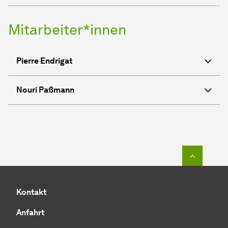
Mitarbeiter*innen
Pierre Endrigat
Nouri Paßmann
Zum Seit
Kontakt
Anfahrt