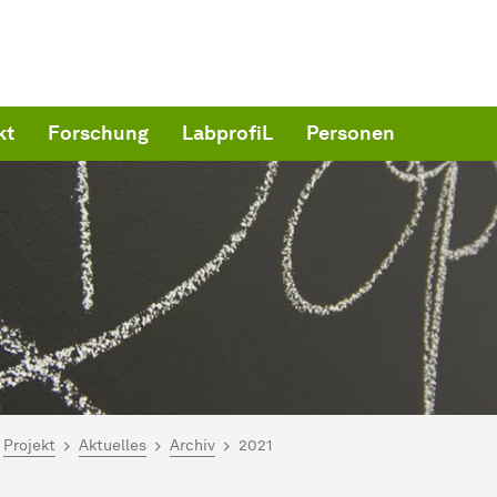
kt
Forschung
LabprofiL
Personen
ind hier:
artseite
Projekt
Aktuelles
Archiv
2021