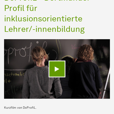
Profil für
inklusionsorientierte
Lehrer/-innenbildung
Video abspielen
Kurzfilm von DoProfiL.