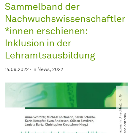
Sammelband der
Nachwuchswissenschaftler
*innen erschienen:
Inklusion in der
Lehramtsausbildung
14.09.2022
-
in
News
2022
©
W
a
x
m
a
n
n​
/​
U
m
c
h
l
a
g
b
i
l
d:
©
M
a
r
s
h
a
Z
e
i
t
h
e
i
s
m